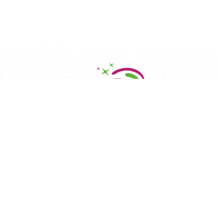
Opter pour notre service de lavage à la main, c’est choisir
l’excellence pour votre véhicule. Nous garantissons une
propreté méticuleuse en utilisant exclusivement des
produits écologiques entièrement biodégradables,
fabriqués en France.